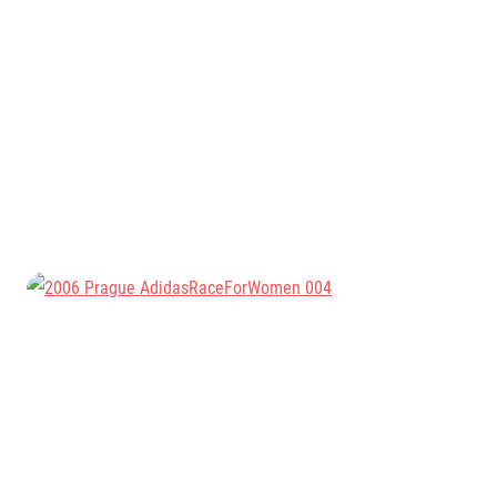
Informace o webu
Všeobecné smluvní podmínky
Informace o cookies
Podmínky GDPR
© 2026 RunCzech s.r.o.