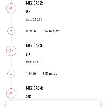
MEZIČAS 2:
15K
Čas: 0:59:56
0:59:56
3:59 min/km
MEZIČAS 3:
Informace o webu
Všeobecné smluvní podmínky
21K
Informace o cookies
Podmínky GDPR
Čas: 1:24:10
1:24:10
3:59 min/km
MEZIČAS 4:
25K
© 2026 RunCzech s.r.o.
Čas: 1:40:31