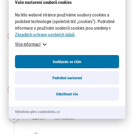
Vaše nastavení souborů cookies
1:40:31
4:01 min/km
Na této webové stránce používáme soubory cookies a
podobné technologie (společně též „cookies“). Podrobné
informace o používání souborů cookies jsou uvedeny v
MEZIČAS 5:
Zásadách ochrany osobních údajů
.
30K
Více informací
Čas: 2:00:15
Souhlasím se vším
2:00:15
4:00 min/km
Podrobné nastavení
MEZIČAS 6:
35K
Odmítnout vše
Čas: 2:21:04
Vytvořeno přes cookieslista.cz
2:21:04
4:01 min/km