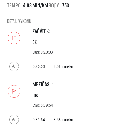
FAQ (Často kladené dotazy)
Naši partneři
Pro média
Tempo
4:03 min/km
Body
753
Oznámení fúze
Historie
Aktuality
Dobrovolníci
RunCzech
Akreditace a vše k závodům
Detail výkonu
Dárkové poukazy
Kariéra
Tiskové zprávy
Šablony k dárkovému poukazu ke stažení
ZAČÁTEK:
All Runners Are Beautiful
Running Mall
Poznámky pro editory
RunCzech Racing
Magazíny
5K
Vítejte v Running Mall
Ekofilozofie
Čas: 0:20:03
Kalendář
Mobilní aplikace RunCzech
Individuální trénink
0:20:03
3:58 min/km
Skupinové tréninky
Stáhněte si mobilní aplikaci RunCzech.
Firemní tréninky
Masáže
MEZIČAS 1:
10K
Čas: 0:39:54
0:39:54
3:58 min/km
Titulární partneři