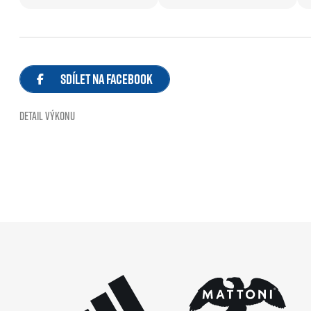
EuroHeroes Challenge
EuroHeroes Challenge
EuroHeroes Challenge
EuroHeroes Challenge
Sdílet na Facebook
Systém bodování
Napoli Running
Detail výkonu
O Napoli Running
RunCzech Halfs
Projekt RunCzech Half