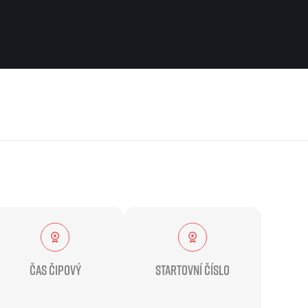
Pro běžce
Užitečné
Pro závodníky
O nás
Pravidla a všeobecné informace
Kontakt
Vše k pojištění
Náš tým
Přeregistrace na jiného závodníka
Naši partneři
Pověření k vyzvednutí čísla
Historie
Pro veřejnost
Reklamace výsledků
Vaše Fotografie
FAQ (Často kladené dotazy)
Inspirace
Oznámení fúze
Příběhy běžců
Dobrovolníci
Čas čipový
Startovní číslo
RunCzech Story
Dárkové poukazy
AIMS Race Calendar
Šablony k dárkovému pouka
 2026