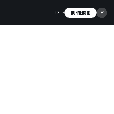
Runners ID
Running Mall
Vítejte v Running Mall
Kalendář
Individuální trénink
Skupinové tréninky
Firemní tréninky
Masáže
zu ke