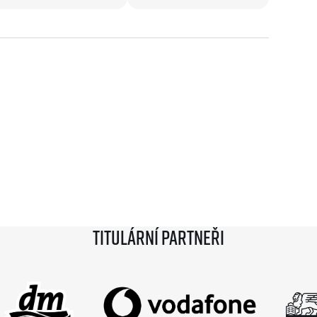
Komunity
stažení
 2025
Pro média
 2024
Prvoběžci
Aktuality
 2023
RunCzech Kings & Queens
Akreditace a vše k závodům
 2019
RunCzech Stars
Tiskové zprávy
dm rodinná míle
Poznámky pro editory
Český maratonský klub
Magazíny
RunCzech Pacers
RunCzech
Running Doctors
Středoškoláci
Kariéra
s
Charita
All Runners Are Beautiful
RunCzech Racing
Seznam neziskových organizací
Ekofilozofie
Běžím pro stromy
Titulární partneři