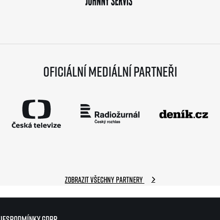
Oficiální mediální partneři
Zobrazit všechny partnery
ies
ies
Podmínky GDPR
Podmínky GDPR