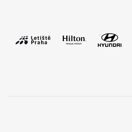
Mobilní aplikace RunCzech
Stáhněte si mobilní aplikaci RunCzech.