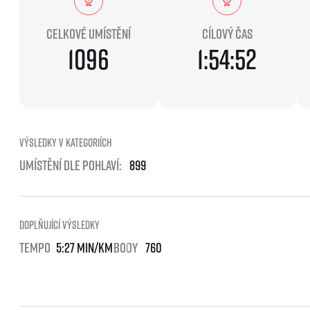
EuroHeroes Challenge
EuroHeroes Challenge
Celkové umístění
Cílový čas
EuroHeroes Challenge
1096
1:54:52
EuroHeroes Challenge
Systém bodování
Napoli Running
O Napoli Running
RunCzech Halfs
Výsledky v kategoriích
Projekt RunCzech Half
Umístění dle pohlaví:
899
Doplňující výsledky
Tempo
5:27 min/km
Body
760