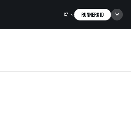
Runners ID
Running Mall
Vítejte v Running Mall
Kalendář
Individuální trénink
Skupinové tréninky
Firemní tréninky
Masáže
zu ke