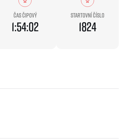
Komunity
stažení
 2025
Pro média
 2024
Prvoběžci
Čas čipový
Startovní číslo
Aktuality
 2023
RunCzech Kings & Queens
1:54:02
1824
Akreditace a vše k závodům
 2019
RunCzech Stars
Tiskové zprávy
dm rodinná míle
Poznámky pro editory
Český maratonský klub
Magazíny
RunCzech Pacers
RunCzech
Running Doctors
Středoškoláci
Kariéra
s
Charita
All Runners Are Beautiful
RunCzech Racing
Seznam neziskových organizací
Ekofilozofie
Běžím pro stromy