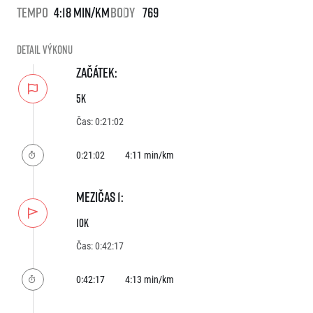
FAQ (Často kladené dotazy)
Naši partneři
Pro média
Tempo
4:18 min/km
Body
769
Oznámení fúze
Historie
Aktuality
Dobrovolníci
RunCzech
Akreditace a vše k závodům
Detail výkonu
Dárkové poukazy
Kariéra
Tiskové zprávy
Šablony k dárkovému poukazu ke stažení
ZAČÁTEK:
All Runners Are Beautiful
Running Mall
Poznámky pro editory
RunCzech Racing
Magazíny
5k
Vítejte v Running Mall
Ekofilozofie
Čas: 0:21:02
Kalendář
Mobilní aplikace RunCzech
Individuální trénink
0:21:02
4:11 min/km
Skupinové tréninky
Stáhněte si mobilní aplikaci RunCzech.
Firemní tréninky
Masáže
MEZIČAS 1:
10k
Čas: 0:42:17
0:42:17
4:13 min/km
Titulární partneři