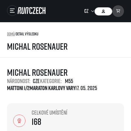
Závody
Domů
/
Detail výsledku
Výsledky
michal rosenauer
Foto & Video
RunCzech Store
michal rosenauer
Running Mall
Národnost:
CZE
Kategorie:
M55
Mattoni 1/2Maraton Karlovy Vary
17. 05. 2025
Běžecké série
Běžecká liga
Celkové umístění
O běžecké lize
SuperHalfs
168
Jak to funguje
projekt SuperHalfs
Výsledky běžecké ligy
EuroHeroes
SuperHalfs FAQ