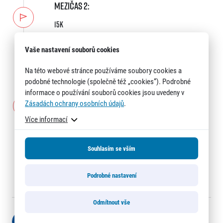
MEZIČAS 2:
15k
Čas: 1:03:35
Vaše nastavení souborů cookies
1:03:35
4:14 min/km
Na této webové stránce používáme soubory cookies a
podobné technologie (společně též „cookies“). Podrobné
informace o používání souborů cookies jsou uvedeny v
CÍL:
Informace o webu
Zásadách ochrany osobních údajů
.
Všeobecné smluvní podmínky
Finish
Informace o cookies
Více informací
Podmínky GDPR
Čas: 1:30:38
Souhlasím se vším
1:30:38
4:18 min/km
Podrobné nastavení
Odmítnout vše
© 2026 RunCzech s.r.o.
Sdílet na Facebook