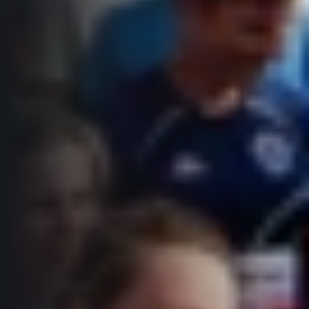
Informace o webu
Všeobecné smluvní podmínky
Informace o cookies
Podmínky GDPR
© 2026 RunCzech s.r.o.