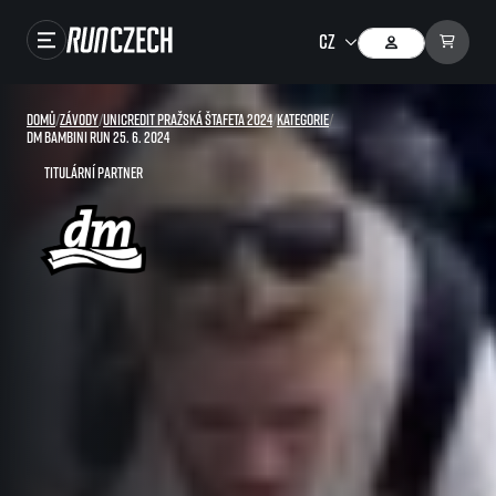
Závody
Domů
/
Závody
/
UniCredit Pražská štafeta 2024
/
Kategorie
/
dm bambini run 25. 6. 2024
Výsledky
Titulární partner
Foto & Video
RunCzech Store
Running Mall
Běžecké série
Běžecká liga
O běžecké lize
SuperHalfs
Jak to funguje
projekt SuperHalfs
Výsledky běžecké ligy
EuroHeroes
SuperHalfs FAQ