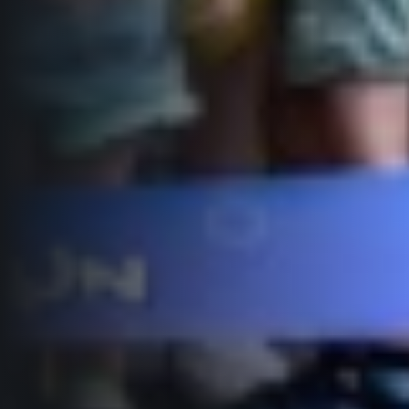
Informace o webu
Všeobecné smluvní podmínky
Informace o cookies
Podmínky GDPR
© 2026 RunCzech s.r.o.