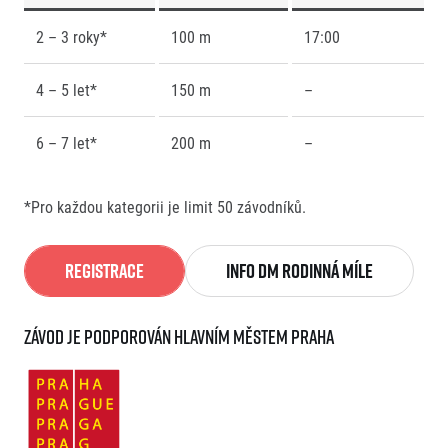
2 – 3 roky*
100 m
17:00
4 – 5 let*
150 m
–
6 – 7 let*
200 m
–
*Pro každou kategorii je limit 50 závodníků.
Registrace
Info DM Rodinná míle
Závod je podporován Hlavním městem Praha