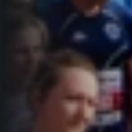
Informace o webu
Všeobecné smluvní podmínky
Informace o cookies
Podmínky GDPR
© 2026 RunCzech s.r.o.