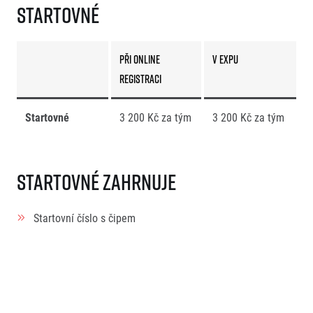
Startovné
při online
v expu
registraci
Startovné
3 200 Kč za tým
3 200 Kč za tým
Startovné zahrnuje
Startovní číslo s čipem
Oficiální běžecké tričko závodu pro každého účastníka
Občerstvení na trati a v cíli
Medaile na předávce a v cíli pro každého účastníka