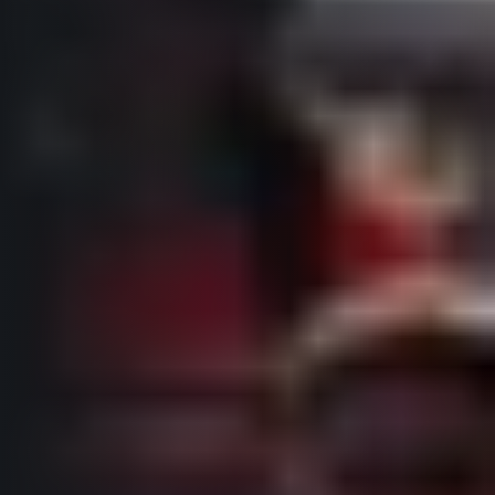
Informace o webu
Všeobecné smluvní podmínky
Informace o cookies
Podmínky GDPR
© 2026 RunCzech s.r.o.