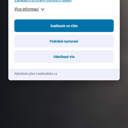
Více informací
Souhlasím se vším
Podrobné nastavení
Odmítnout vše
Vytvořeno přes cookieslista.cz