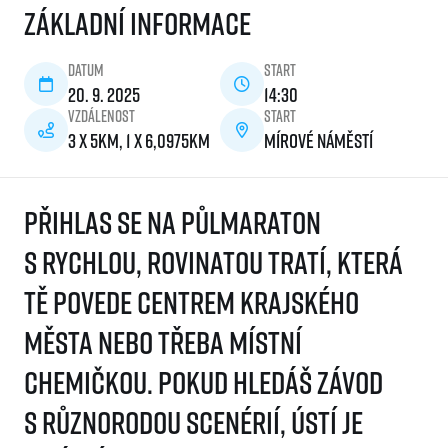
Základní informace
Datum
Start
20. 9. 2025
14:30
Vzdálenost
Start
3 x 5km, 1 x 6,0975km
Mírové náměstí
Přihlas se na půlmaraton
s rychlou, rovinatou tratí, která
tě povede centrem krajského
města nebo třeba místní
chemičkou. Pokud hledáš závod
s různorodou scenérií, Ústí je