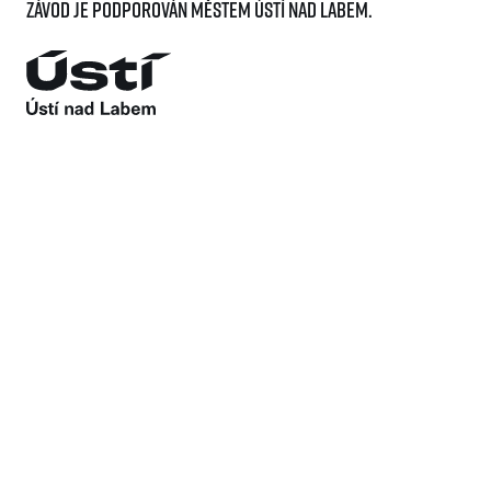
Závod je podporován městem Ústí nad Labem.
Running Expo
První kroky závodníka vedou pro startovní číslo,
které si budete moct vyzvednout v Praze a v Ústí
nad Labem. Při vyzvedávání startovního čísla
také dostanete veškeré potřebné informace
k závodu.
Číslo si vyzvedává každý samostatně nebo s online
pověřením. Postup jak udělit pověření naleznete
zde
.