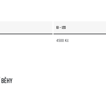
61 – 120
4500 Kč
í běhy