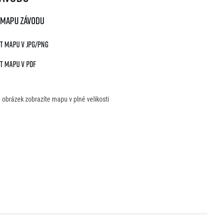
 mapu závodu
t mapu v JPG/PNG
t mapu v PDF
 obrázek zobrazíte mapu v plné velikosti