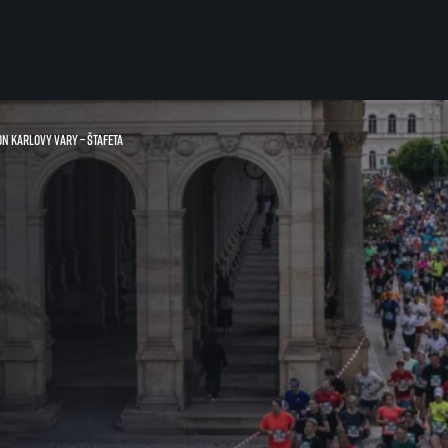
n Karlovy Vary – štafeta
Pro běžce
Užitečné
Pro závodníky
O nás
Pravidla a všeobecné informace
Kontakt
Vše k pojištění
Náš tým
Přeregistrace na jiného závodníka
Naši partneři
Pověření k vyzvednutí čísla
Historie
Pro veřejnost
Reklamace výsledků
Vaše Fotografie
FAQ (Často kladené dotazy)
Inspirace
Oznámení fúze
Příběhy běžců
Dobrovolníci
RunCzech Story
Dárkové poukazy
AIMS Race Calendar
Šablony k dárkovému pouka
 2026