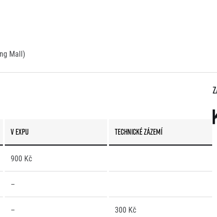
ng Mall)
Z
v Expu
Technické zázemí
900 Kč
–
–
300 Kč