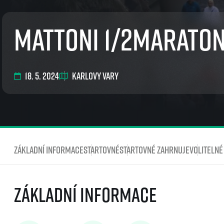
EuroHeroes Challenge
EuroHeroes Challenge
Mattoni 1/2Maraton
EuroHeroes Challenge
EuroHeroes Challenge
Systém bodování
Napoli Running
18. 5. 2024
Karlovy Vary
O Napoli Running
RunCzech Halfs
Projekt RunCzech Half
Základní informace
Startovné
Startovné zahrnuje
Volitelné
Základní informace