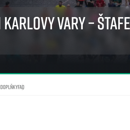
Komunity
stažení
 2025
Pro média
 2024
Prvoběžci
 Karlovy Vary – štaf
Aktuality
 2023
RunCzech Kings & Queens
Akreditace a vše k závodům
 2019
RunCzech Stars
Tiskové zprávy
dm rodinná míle
Poznámky pro editory
Český maratonský klub
Magazíny
RunCzech Pacers
RunCzech
Running Doctors
Středoškoláci
Kariéra
s
Charita
All Runners Are Beautiful
RunCzech Racing
Seznam neziskových organizací
Ekofilozofie
Běžím pro stromy
 doplňky
FAQ