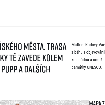
ňského města. Trasa
Mattoni Karlovy Vary
z běhu s objevování
iky tě zavede kolem
kolonádou a umožní 
 Pupp a dalších
památky UNESCO.
Mapa 