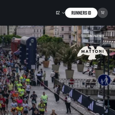
Runners ID
Titulární partner
Running Mall
Vítejte v Running Mall
Kalendář
Individuální trénink
Skupinové tréninky
Firemní tréninky
Masáže
zu ke