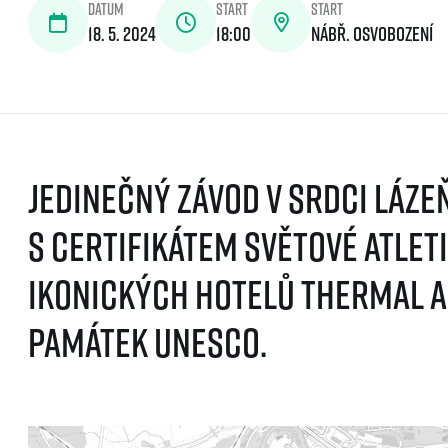
Datum
Start
Start
18. 5. 2024
18:00
nábř. Osvobození
Jedinečný závod v srdci láze
s certifikátem Světové atlet
ikonických hotelů Thermal a
památek UNESCO.