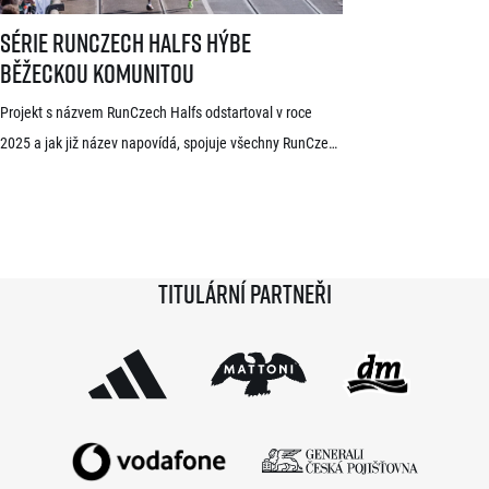
Série RunCzech Halfs hýbe běžeckou komunitou
Série RunCzech Halfs hýbe
běžeckou komunitou
Projekt s názvem RunCzech Halfs odstartoval v roce
2025 a jak již název napovídá, spojuje všechny RunCzech
půlmaratony v České republice do jedné série. Běžci,
kterým se ji během 36 měsíců podaří absolvovat celou,
získají krásnou medaili a stanou se součástí speciální
síně slávy. Přestože projekt odstartoval teprve minulou
Titulární partneři
sezónu a od startu tak uběhlo teprve 18 měsíců,
podmínky již stihlo […]