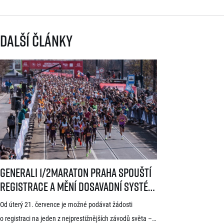
Další články
Generali 1/2Maraton Praha spouští registrace a mění dosavadní systé
Generali 1/2Maraton Praha spouští
registrace a mění dosavadní systém!
Třítýdenní lhůta na podání žádosti
Od úterý 21. července je možné podávat žádosti
startuje 21. července
o registraci na jeden z nejprestižnějších závodů světa –