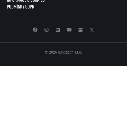
Podmínky GDPR
© 2026 RunCzech s.r.o.