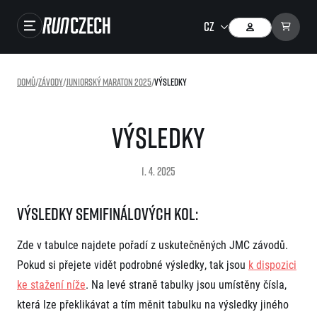
Závody
Domů
/
Závody
/
Juniorský Maraton 2025
/
Výsledky
Výsledky
Foto & Video
Výsledky
RunCzech Store
1. 4. 2025
Running Mall
Výsledky semifinálových kol:
Běžecké série
Zde v tabulce najdete pořadí z uskutečněných JMC závodů.
Běžecká liga
Pokud si přejete vidět podrobné výsledky, tak jsou
k dispozici
O běžecké lize
SuperHalfs
ke stažení níže
. Na levé straně tabulky jsou umístěny čísla,
Jak to funguje
projekt SuperHalfs
která lze překlikávat a tím měnit tabulku na výsledky jiného
Výsledky běžecké ligy
EuroHeroes
SuperHalfs FAQ