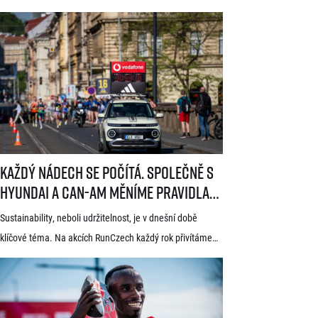
Generali 1/2Maraton Praha. Do povědomí běžců se
dostal nejen trasou vedoucí srdcem historické Prahy, ale
i tradicí a naprosto jedinečnou atmosférou. Pyšní se
známkou kvality World Athletics Elite Label, spadá do
seriálu evropských půlmaratonů zvaného SuperHalfs
a jedná se o nejžádanější z pěti závodů RunCzech Halfs.
[…]
Každý nádech se počítá. Společně s Hyundai a Can-Am měníme pravid
Každý nádech se počítá. Společně s
Hyundai a Can-Am měníme pravidla
hry
Sustainability, neboli udržitelnost, je v dnešní době
klíčové téma. Na akcích RunCzech každý rok přivítáme
statisíce osob, které motivujeme k pohybu a zdravému
životnímu stylu. S každou masovou akcí se však pojí také
odpovědnost vůči životnímu prostředí a pro nás
v RunCzech jde samozřejmě o důležitou součást při