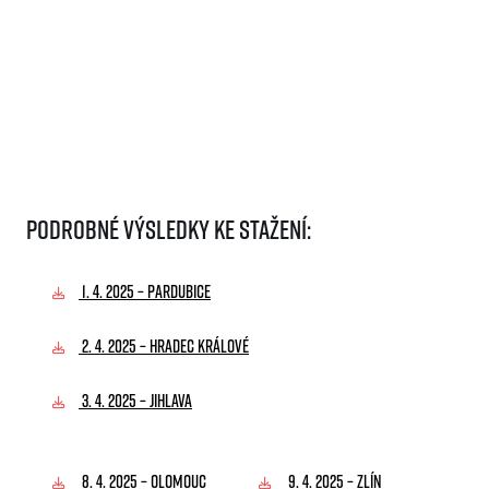
Informace o webu
Podrobné výsledky ke stažení:
Všeobecné smluvní podmínky
Informace o cookies
Podmínky GDPR
1. 4. 2025 – PARDUBICE
2. 4. 2025 – HRADEC KRÁLOVÉ
3. 4. 2025 – JIHLAVA
© 2026 RunCzech s.r.o.
8. 4. 2025 – OLOMOUC
9. 4. 2025 – ZLÍN