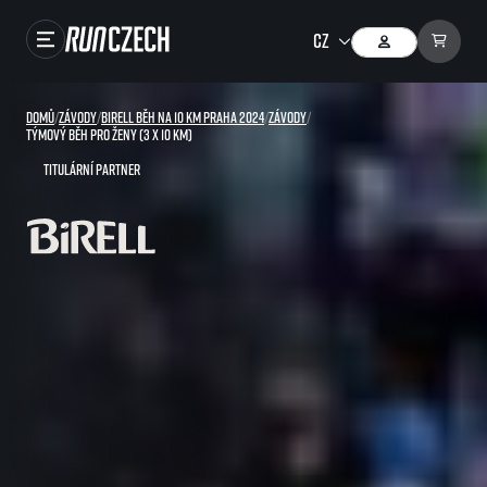
Závody
Domů
/
Závody
/
Birell Běh na 10 km Praha 2024
/
Závody
/
Týmový běh pro ženy (3 x 10 km)
Výsledky
Titulární partner
Foto & Video
RunCzech Store
Running Mall
Běžecké série
Běžecká liga
O běžecké lize
SuperHalfs
Jak to funguje
projekt SuperHalfs
Výsledky běžecké ligy
EuroHeroes
SuperHalfs FAQ