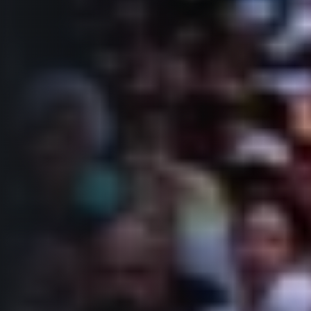
Projekt EuroHeroes
Napoli Running
Seznam závodů
O Napoli Running
EuroHeroes Challenge 2026
RunCzech Halfs
EuroHeroes Challenge 2025
Projekt RunCzech Halfs
EuroHeroes Challenge 2024
Pro běžce
EuroHeroes Challenge 2023
Pro závodníky
EuroHeroes Challenge 2019
Systém bodování
Pravidla a všeobecné informace
Inspirace
Vše k pojištění
Příběhy běžců
Přeregistrace na jiného závodníka
Komunity
RunCzech Story
Pověření k vyzvednutí čísla
Prvoběžci
AIMS Race Calendar
Charita
Reklamace výsledků
RunCzech Kings & Queens
Vaše Fotografie
Seznam neziskových organizací
RunCzech Stars
Běžím pro stromy
Užitečné
dm rodinná míle
Český maratonský klub
O nás
RunCzech Pacers
Kontakt
Pro veřejnost
Running Doctors
Náš tým
Středoškoláci