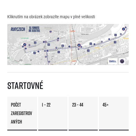
Kliknutím na obrázek zobrazíte mapu v plné velikosti
Startovné
Počet
1 – 22
23 – 44
45+
zaregistrov
aných