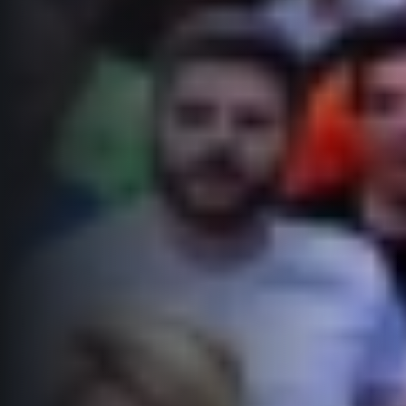
FAQ (Často kladené dotazy)
Naši partneři
Pro média
Oznámení fúze
Historie
Aktuality
Dobrovolníci
RunCzech
Akreditace a vše k závodům
Dárkové poukazy
Kariéra
Tiskové zprávy
Šablony k dárkovému poukazu ke stažení
All Runners Are Beautiful
Running Mall
Poznámky pro editory
RunCzech Racing
Magazíny
Vítejte v Running Mall
Ekofilozofie
Kalendář
Mobilní aplikace RunCzech
Individuální trénink
Skupinové tréninky
Stáhněte si mobilní aplikaci RunCzech.
Firemní tréninky
Masáže
Titulární partneři