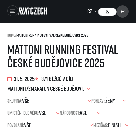
Závody
Domů
/
Mattoni Running Festival České Budějovice 2025
Výsledky
Mattoni Running Festival
Foto & Video
České Budějovice 2025
RunCzech Store
Running Mall
31. 5. 2025
874 běžců v cíli
Běžecké série
Skupina:
Pohlaví:
Běžecká liga
Umístění dle věku:
Národnost:
O běžecké lize
SuperHalfs
Jak to funguje
Povolání:
Mezičas:
projekt SuperHalfs
Výsledky běžecké ligy
EuroHeroes
SuperHalfs FAQ