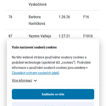
Vyskočilová
76
Barbora
1:26:26
F16
Havlíčková
87
Yazmin Vallejo
1:27:21
F1016
Informace o webu
Vaše nastavení souborů cookies
114
Eva Drábeková
1:29:08
F1005
Všeobecné smluvní podmínky
Informace o cookies
Na této webové stránce používáme soubory cookies a
123
Tereza
1:29:32
F1015
Podmínky GDPR
podobné technologie (společně též „cookies“). Podrobné
informace o používání souborů cookies jsou uvedeny v
Pišteková
Zásadách ochrany osobních údajů
.
136
Lucie
1:29:56
F1106
Více informací
Horelicová
Souhlasím se vším
163
Kateřina
1:32:35
F1109
© 2026 RunCzech s.r.o.
Klementová