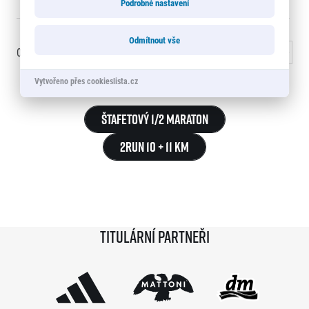
Podrobné nastavení
Odmítnout vše
0 - 15
of
874
záznamy
1
2
3
…
59
Další »
Vytvořeno přes cookieslista.cz
Štafetový 1/2 Maraton
2Run 10 + 11 km
Titulární partneři